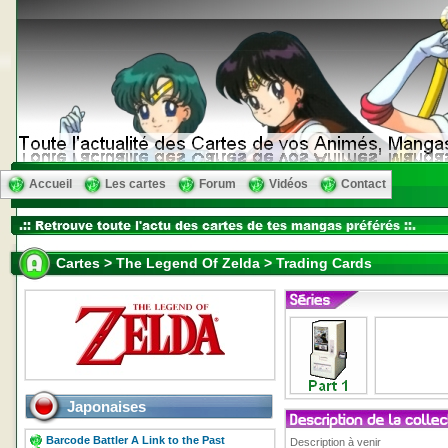
Accueil
Les cartes
Forum
Vidéos
Contact
Cartes > The Legend Of Zelda > Trading Cards
Japonaises
Barcode Battler A Link to the Past
Description à venir