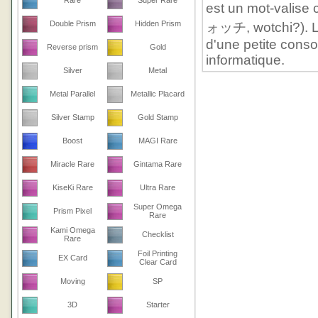
Rare
Super Rare
est un mot-valise 
Double Prism
Hidden Prism
ォッチ, wotchi?). Le 
d'une petite conso
Reverse prism
Gold
informatique.
Silver
Metal
Metal Parallel
Metallic Placard
Silver Stamp
Gold Stamp
Boost
MAGI Rare
Miracle Rare
Gintama Rare
KiseKi Rare
Ultra Rare
Super Omega
Prism Pixel
Rare
Kami Omega
Checklist
Rare
Foil Printing
EX Card
Clear Card
Moving
SP
3D
Starter