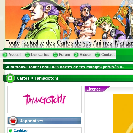
Accueil
Les cartes
Forum
Vidéos
Contact
Cartes > Tamagotchi
Japonaises
Carddass