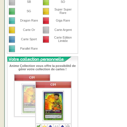
SB
SO
Super Super
SG
Rare
Dragon Rare
Giga Rare
Carte Or
Carte Argent
Carte Edition
Carte Sport
Limitée
Parallel Rare
Anime Collection vous offre la possibilité de
gérer votre collection de cartes !