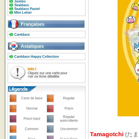
Jumbo
Sealdass
Sealdass Pastel
Mini Letter
Françaises
Carddass
Asiatiques
Carddass Happy Collection
Carte de base
Regular
Normal
Prism
Regular
Prism hard
autocollante
Common
Uncommon
Tamagotchi
(たまご