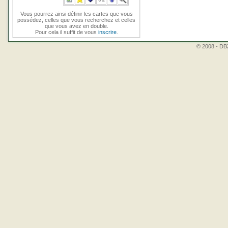
Vous pourrez ainsi définir les cartes que vous
possédez, celles que vous recherchez et celles
que vous avez en double.
Pour cela il suffit de vous
inscrire
.
© 2008 - DBZ