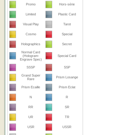
Promo
Hors-série
Limited
Plastic Card
Visual Play
Tarot
Cosmo
Special
Holographics
Secret
Normal Card
(Hologram-
Special Card
Engrave Spec)
SSSP
SSP
Grand Super
Prism Losange
Rare
Prism Ecaille
Prism Eclat
N
R
RR
SR
UR
TR
USR
USSR