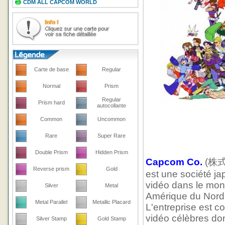
CDM ALL CAPCOM WORLD
Carte de base
Regular
Normal
Prism
Regular
Prism hard
autocollante
Common
Uncommon
Rare
Super Rare
Double Prism
Hidden Prism
Capcom Co.
(株
Reverse prism
Gold
est une société ja
vidéo dans le monde
Silver
Metal
Amérique du Nord, 
Metal Parallel
Metallic Placard
L'entreprise est c
vidéo célèbres don
Silver Stamp
Gold Stamp