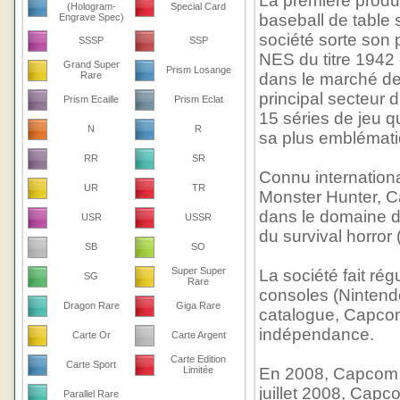
La première produ
(Hologram-
Special Card
baseball de table s
Engrave Spec)
société sorte son 
SSSP
SSP
NES du titre 1942
Grand Super
Prism Losange
Rare
dans le marché de
principal secteur 
Prism Ecaille
Prism Eclat
15 séries de jeu q
N
R
sa plus emblémati
RR
SR
Connu internationa
UR
TR
Monster Hunter, Ca
dans le domaine d
USR
USSR
du survival horror 
SB
SO
Super Super
La société fait rég
SG
Rare
consoles (Nintendo,
Dragon Rare
Giga Rare
catalogue, Capcom
indépendance.
Carte Or
Carte Argent
Carte Edition
Carte Sport
Limitée
En 2008, Capcom r
juillet 2008, Capc
Parallel Rare