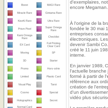
d'exemplaires, not
Boost
MAGI Rare
encore Megaman.
Miracle Rare
Gintama Rare
KiseKi Rare
Ultra Rare
À l'origine de la 
Super Omega
fondée le 30 mai 1
Prism Pixel
Rare
entreprises consac
Kami Omega
Checklist
Rare
électroniques. Le
Foil Printing
devenir Sambi Co.
EX Card
Clear Card
créé le 11 juin 19
Moving
SP
interne.
3D
Starter
En janvier 1989, 
Promo
Hors-série
l'actuelle branch
formé à partir de
Limited
Plastic Card
référence aux ordi
Visual Play
Tarot
création de l'entre
d'un divertissemen
Cosmo
Special
vidéo plus sécurisé
Holographics
Secret
Normal Card