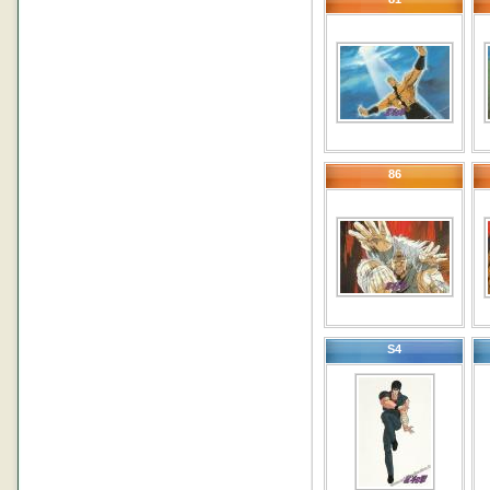
86
S4