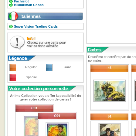
Pachislot
Bikkuriman Choco
Italiennes
Super Vision Trading Cards
Deuxième et dernière part de ce
normales.
Regular
Rare
46
Special
Anime Collection vous offre la possibilité de
gérer votre collection de cartes !
51