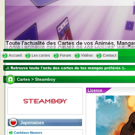
Accueil
Les cartes
Forum
Vidéos
Contact
Cartes > Steamboy
Japonaises
Carddass Masters