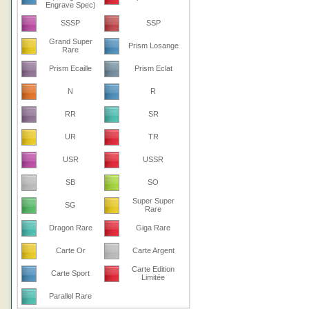
Engrave Spec)
SSSP
SSP
Grand Super
Prism Losange
Rare
Prism Ecaille
Prism Eclat
N
R
RR
SR
UR
TR
USR
USSR
SB
SO
Super Super
SG
Rare
Dragon Rare
Giga Rare
Carte Or
Carte Argent
Carte Edition
Carte Sport
Limitée
Parallel Rare