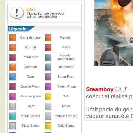
Carte de base
Regular
Normal
Prism
Regular
Prism hard
autocollante
Common
Uncommon
Rare
Super Rare
Double Prism
Hidden Prism
Steamboy
(スチームボ
coécrit et réalisé
Reverse prism
Gold
Silver
Metal
Il fait partie du 
vapeur aurait été
Metal Parallel
Metallic Placard
Silver Stamp
Gold Stamp