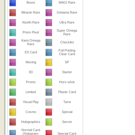
Boost
MAGI Rare
Miracle Rare
Gintama Rare
KiseKi Rare
Ultra Rare
Super Omega
Prism Pixel
Rare
Kami Omega
Checklist
Rare
Foil Printing
EX Card
Clear Card
Moving
SP
3D
Starter
Promo
Hors-série
Limited
Plastic Card
Visual Play
Tarot
Cosmo
Special
Holographics
Secret
Normal Card
(Hologram-
Special Card