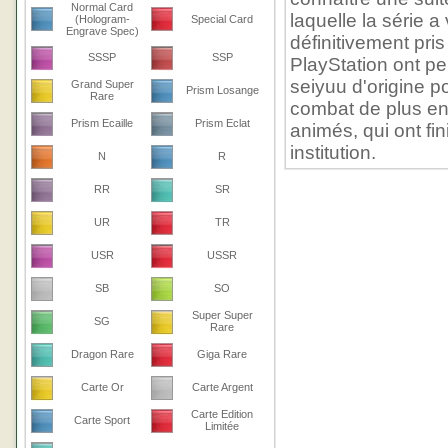
Normal Card
laquelle la série a
(Hologram-
Special Card
Engrave Spec)
définitivement pri
SSSP
SSP
PlayStation ont pe
seiyuu d'origine p
Grand Super
Prism Losange
Rare
combat de plus en
Prism Ecaille
Prism Eclat
animés, qui ont fi
institution.
N
R
RR
SR
UR
TR
USR
USSR
SB
SO
Super Super
SG
Rare
Dragon Rare
Giga Rare
Carte Or
Carte Argent
Carte Edition
Carte Sport
Limitée