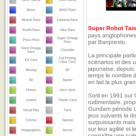
Boost
MAGI Rare
Miracle Rare
Gintama Rare
Super Robot Tai
KiseKi Rare
Ultra Rare
pays anglophones e
Super Omega
Prism Pixel
par Banpresto.
Rare
Kami Omega
Checklist
Rare
La principale part
Foil Printing
EX Card
scénarios et des u
Clear Card
japonaise, depuis
Moving
SP
temps le nombre de
3D
Starter
en fait la plus gr
Promo
Hors-série
Sorti en 1991 sur
Limited
Plastic Card
rudimentaire, prop
Gundam période UC
Visual Play
Tarot
jeux suivants la d
Cosmo
Special
surpuissants mais 
sur leur agilité et
Holographics
Secret
connaître une sui