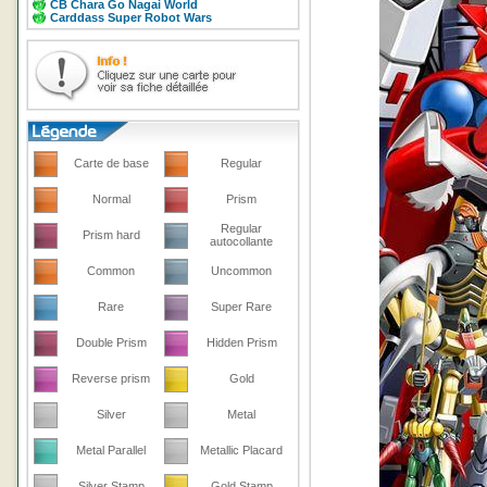
CB Chara Go Nagai World
Carddass Super Robot Wars
Carte de base
Regular
Normal
Prism
Regular
Prism hard
autocollante
Common
Uncommon
Rare
Super Rare
Double Prism
Hidden Prism
Reverse prism
Gold
Silver
Metal
Metal Parallel
Metallic Placard
Silver Stamp
Gold Stamp