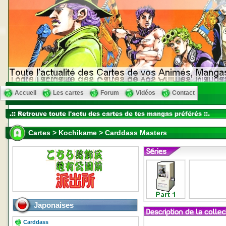
Accueil
Les cartes
Forum
Vidéos
Contact
Cartes > Kochikame > Carddass Masters
Japonaises
Carddass