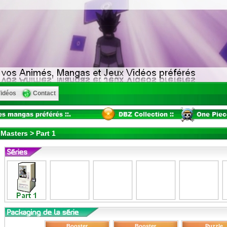
idéos
Contact
Masters > Part 1
Booster
Booster
Puzzle