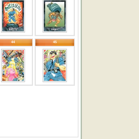
44
45