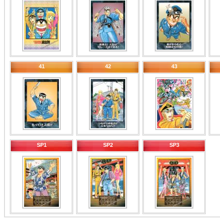
41
42
43
SP1
SP2
SP3