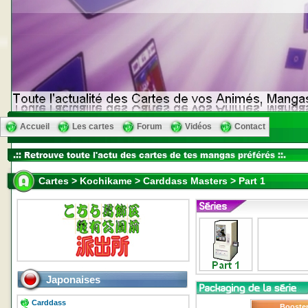
Accueil
Les cartes
Forum
Vidéos
Contact
Cartes > Kochikame > Carddass Masters > Part 1
Japonaises
Carddass
Booste