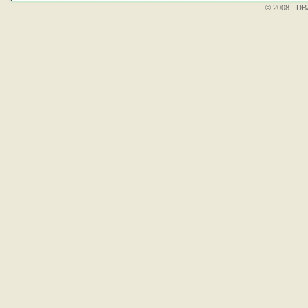
© 2008 - DBZ