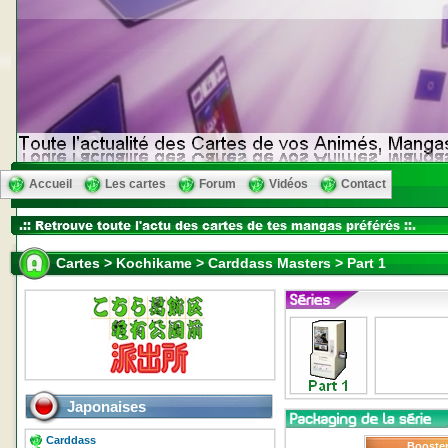
Accueil
Les cartes
Forum
Vidéos
Contact
Cartes > Kochikame > Carddass Masters > Part 1
Japonaises
Carddass
Booste