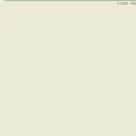
© 2008 - DBZ