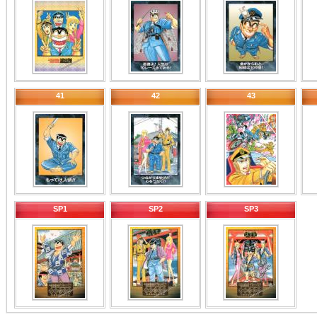
41
42
43
SP1
SP2
SP3