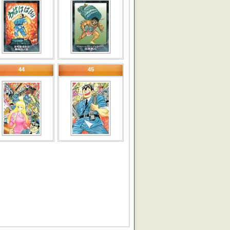
44
45