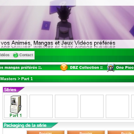
idéos
Contact
Masters > Part 1
Booster
Booster
Puzzle