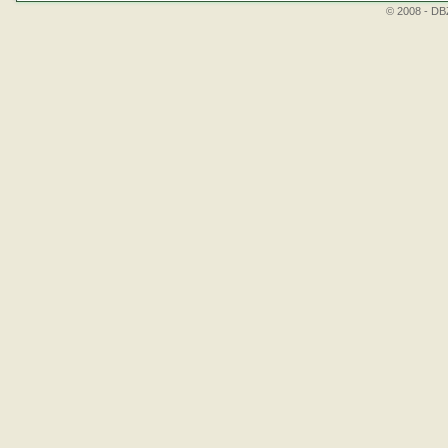
© 2008 - DBZ