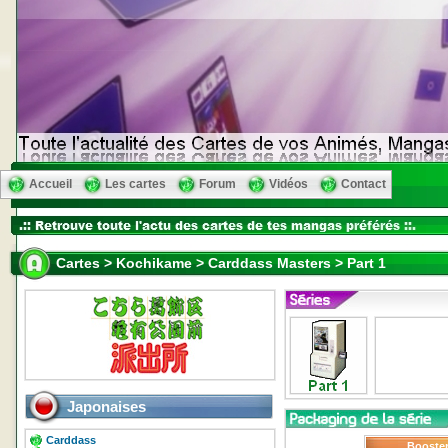
Accueil
Les cartes
Forum
Vidéos
Contact
Cartes > Kochikame > Carddass Masters > Part 1
Japonaises
Carddass
Booste