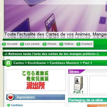
Accueil
Les cartes
Forum
Vidéos
Contact
Cartes > Kochikame > Carddass Masters > Part 1
Japonaises
Carddass
Booste