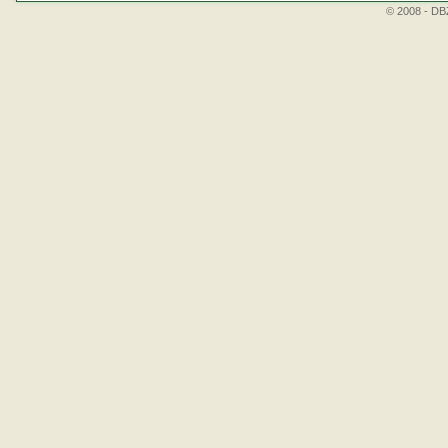
© 2008 - DBZ