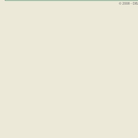
© 2008 - DBZ