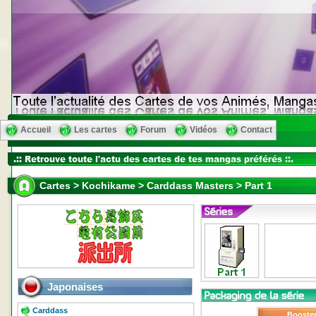
Accueil
Les cartes
Forum
Vidéos
Contact
Cartes > Kochikame > Carddass Masters > Part 1
Japonaises
Carddass
Booste