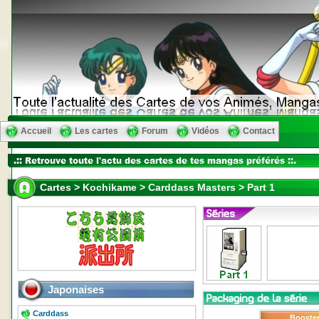
Accueil
Les cartes
Forum
Vidéos
Contact
Cartes > Kochikame > Carddass Masters > Part 1
Japonaises
Carddass
Booste