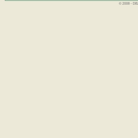
© 2008 - DBZ