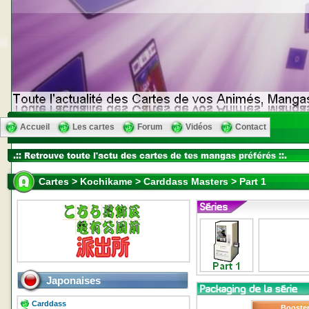
Accueil
Les cartes
Forum
Vidéos
Contact
Cartes > Kochikame > Carddass Masters > Part 1
Japonaises
Carddass
Booste