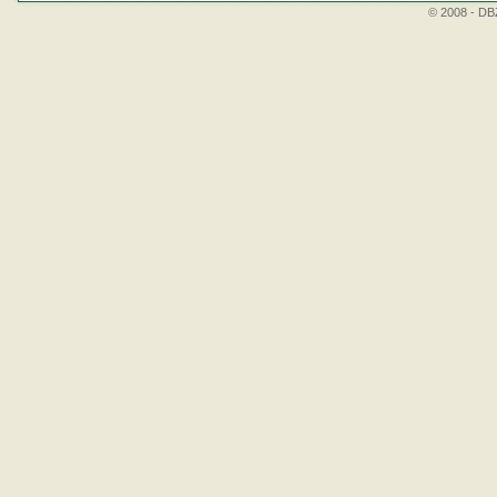
© 2008 - DBZ