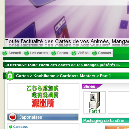
Accueil
Les cartes
Forum
Vidéos
Contact
Cartes > Kochikame > Carddass Masters > Part 1
Japonaises
Carddass
Booste