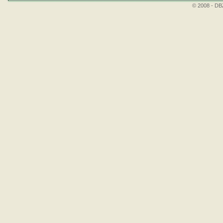
© 2008 - DBZ