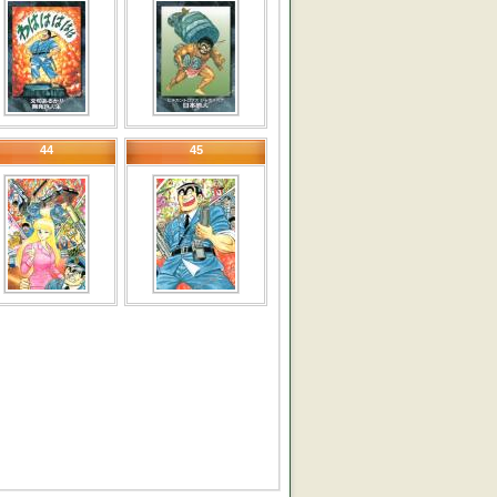
44
45