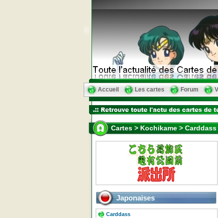
Accueil
Les cartes
Forum
V
Cartes > Kochikame > Carddass 
Japonaises
Carddass