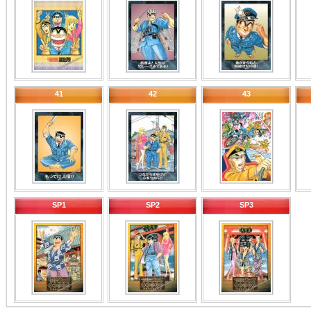
41
42
43
SP1
SP2
SP3