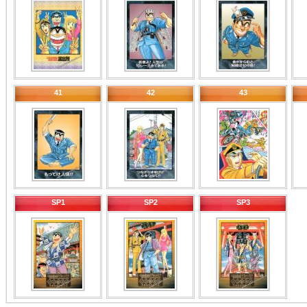
41
42
43
SP1
SP2
SP3