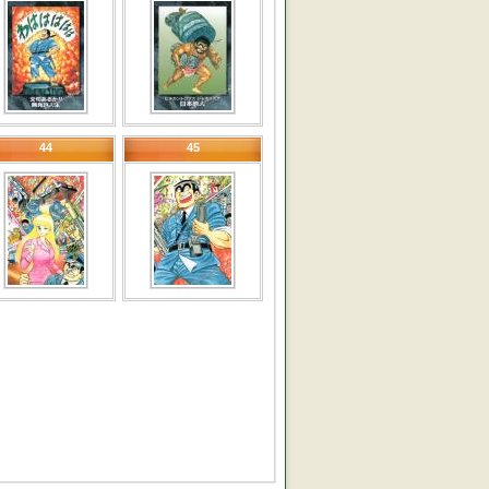
44
45