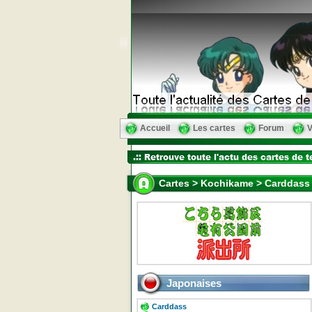
Accueil
Les cartes
Forum
V
Cartes > Kochikame > Carddass 
Japonaises
Carddass