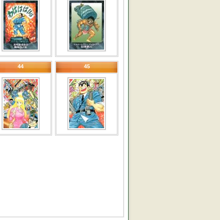
44
45