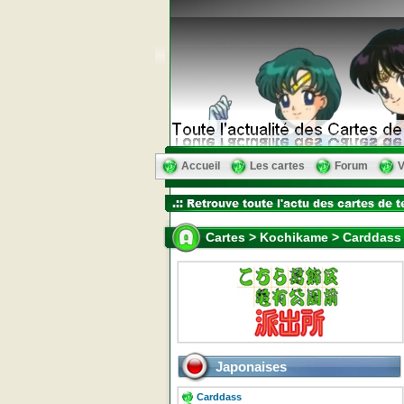
Accueil
Les cartes
Forum
V
Cartes > Kochikame > Carddass 
Japonaises
Carddass