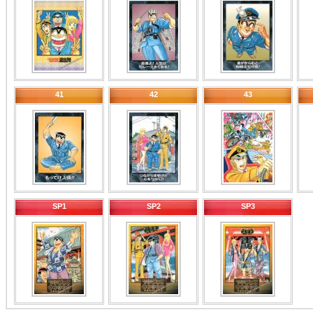
41
42
43
SP1
SP2
SP3