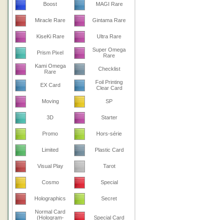
Boost
MAGI Rare
Miracle Rare
Gintama Rare
KiseKi Rare
Ultra Rare
Super Omega
Prism Pixel
Rare
Kami Omega
Checklist
Rare
Foil Printing
EX Card
Clear Card
Moving
SP
3D
Starter
Promo
Hors-série
Limited
Plastic Card
Visual Play
Tarot
Cosmo
Special
Holographics
Secret
Normal Card
(Hologram-
Special Card