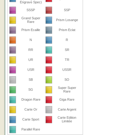
Engrave Spec)
SSSP
SSP
Grand Super
Prism Losange
Rare
Prism Ecaille
Prism Eclat
N
R
RR
SR
UR
TR
USR
USSR
SB
SO
Super Super
SG
Rare
Dragon Rare
Giga Rare
Carte Or
Carte Argent
Carte Edition
Carte Sport
Limitée
Parallel Rare