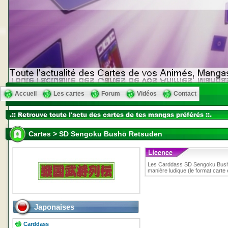
Accueil
Les cartes
Forum
Vidéos
Contact
Cartes > SD Sengoku Bushō Retsuden
Les Carddass SD Sengoku Busho R
manière ludique (le format carte e
Japonaises
Carddass