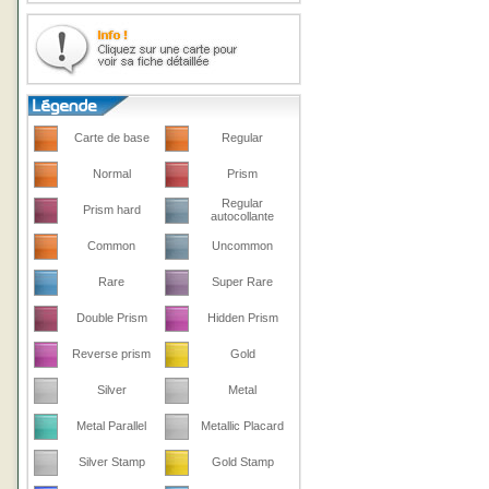
Carte de base
Regular
Normal
Prism
Regular
Prism hard
autocollante
Common
Uncommon
Rare
Super Rare
Double Prism
Hidden Prism
Reverse prism
Gold
Silver
Metal
Metal Parallel
Metallic Placard
Silver Stamp
Gold Stamp