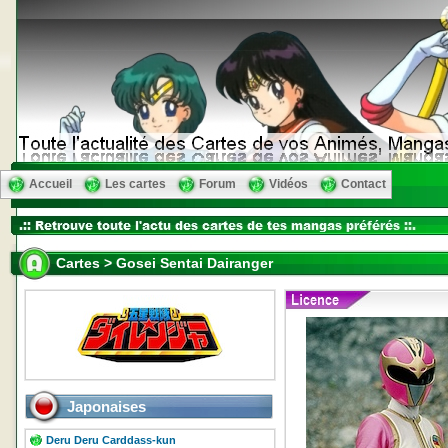
Accueil
Les cartes
Forum
Vidéos
Contact
Cartes > Gosei Sentai Dairanger
Japonaises
Deru Deru Carddass-kun