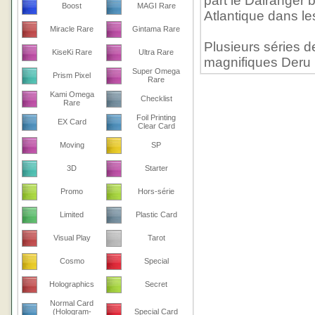
part le Dairanger b
Boost
MAGI Rare
Atlantique dans l
Miracle Rare
Gintama Rare
Plusieurs séries de
KiseKi Rare
Ultra Rare
magnifiques Deru
Super Omega
Prism Pixel
Rare
Kami Omega
Checklist
Rare
Foil Printing
EX Card
Clear Card
Moving
SP
3D
Starter
Promo
Hors-série
Limited
Plastic Card
Visual Play
Tarot
Cosmo
Special
Holographics
Secret
Normal Card
(Hologram-
Special Card