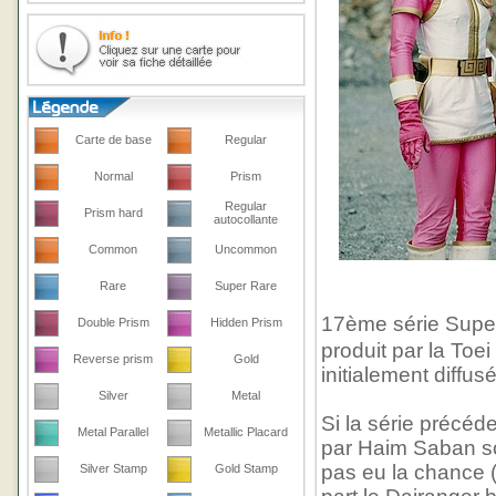
Carte de base
Regular
Normal
Prism
Regular
Prism hard
autocollante
Common
Uncommon
Rare
Super Rare
17ème série Su
Double Prism
Hidden Prism
produit par la To
Reverse prism
Gold
initialement diffus
Silver
Metal
Si la série précéd
Metal Parallel
Metallic Placard
par Haim Saban so
pas eu la chance (
Silver Stamp
Gold Stamp