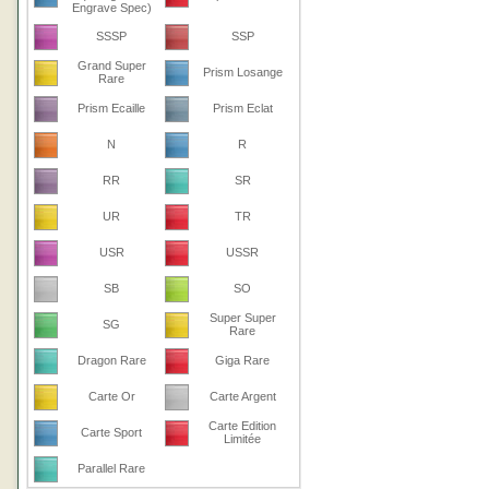
Engrave Spec)
SSSP
SSP
Grand Super
Prism Losange
Rare
Prism Ecaille
Prism Eclat
N
R
RR
SR
UR
TR
USR
USSR
SB
SO
Super Super
SG
Rare
Dragon Rare
Giga Rare
Carte Or
Carte Argent
Carte Edition
Carte Sport
Limitée
Parallel Rare