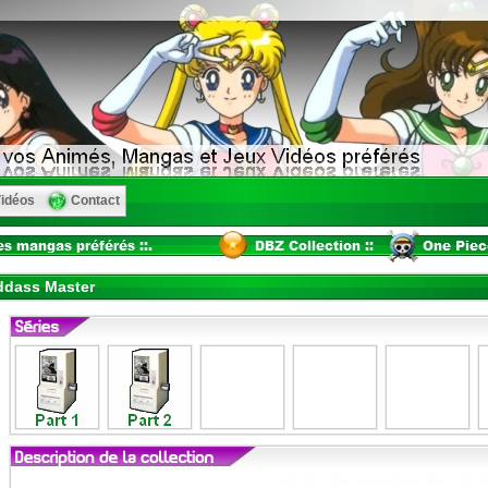
idéos
Contact
ddass Master