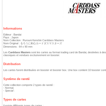
Informations
Editeur : Bandai
Pays : Japon
Nom Collection : Rurouni Kenshin Carddass Masters
Nom Original : るろうに剣心カードダスマスターズ
Dimensions : 64 x 90 mm
Les
Carddass Masters
sont les cartes au format trading card de Bandai, destinées à de
classiques et vendues exclusivement en booster.
Distribution
Les cartes furent distribuées en booster et booster box. Une box contient 10 booster con
Système de rareté
Cette collection comporte 2 types de rareté :
-
Normal
,
-
Special
:
Types de cartes
Il existe différents types de cartes :