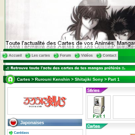
Accueil
Les cartes
Forum
Vidéos
Contact
Cartes > Rurouni Kenshin > Shitajiki Sony > Part 1
Japonaises
Carddass