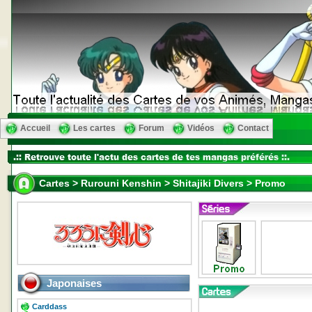
Accueil
Les cartes
Forum
Vidéos
Contact
Cartes > Rurouni Kenshin > Shitajiki Divers > Promo
Japonaises
Carddass