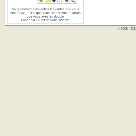
Vous pourrez ainsi définir les cartes que vous
possédez, celles que vous recherchez et celles
que vous avez en double.
Pour cela il suffit de vous
inscrire
.
© 2008 - DBZ