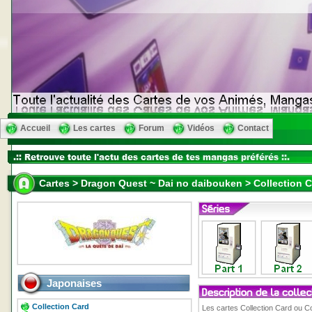
Accueil
Les cartes
Forum
Vidéos
Contact
Cartes > Dragon Quest ~ Dai no daibouken > Collection 
Japonaises
Collection Card
Les cartes Collection Card ou Co