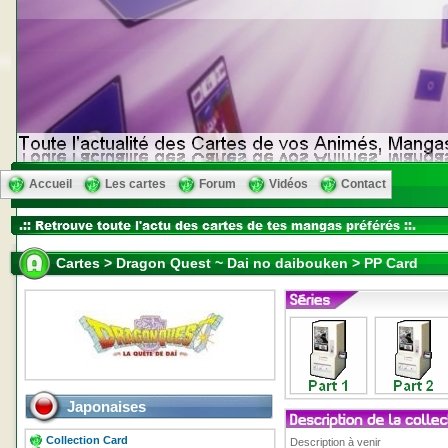
Accueil
Les cartes
Forum
Vidéos
Contact
Cartes > Dragon Quest ~ Dai no daibouken > PP Card
Japonaises
Collection Card
Description à venir