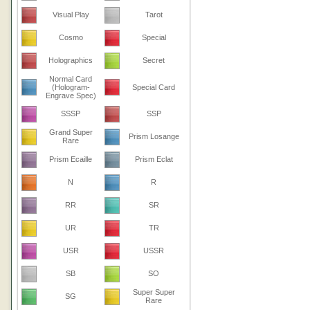
Visual Play
Tarot
Cosmo
Special
Holographics
Secret
Normal Card
(Hologram-
Special Card
Engrave Spec)
SSSP
SSP
Grand Super
Prism Losange
Rare
Prism Ecaille
Prism Eclat
N
R
RR
SR
UR
TR
USR
USSR
SB
SO
Super Super
SG
Rare