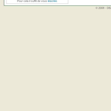
Pour cela il suffit de vous
inscrire
.
© 2008 - DBZ