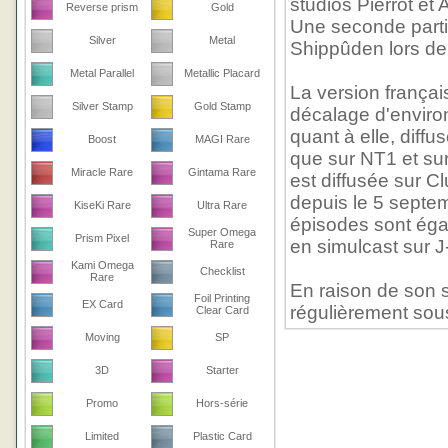
studios Pierrot et
Reverse prism
Gold
Une seconde partie
Silver
Metal
Shippûden lors de
Metal Parallel
Metallic Placard
La version frança
Silver Stamp
Gold Stamp
décalage d'environ
quant à elle, diff
Boost
MAGI Rare
que sur NT1 et sur
Miracle Rare
Gintama Rare
est diffusée sur 
depuis le 5 septe
KiseKi Rare
Ultra Rare
épisodes sont égal
Super Omega
Prism Pixel
en simulcast sur J
Rare
Kami Omega
Checklist
Rare
En raison de son s
Foil Printing
EX Card
régulièrement sou
Clear Card
Moving
SP
3D
Starter
Promo
Hors-série
Limited
Plastic Card