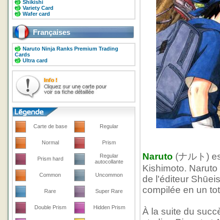
Shikishi
Variety Card
Wafer card
Françaises
Naruto Ninja Ranks Premium Trading
Cards
Ultra card
Carte de base
Regular
Normal
Prism
Naruto
(ナルト) est 
Regular
Prism hard
autocollante
Kishimoto. Naruto
Common
Uncommon
de l'éditeur Shūei
compilée en un to
Rare
Super Rare
Double Prism
Hidden Prism
À la suite du succ