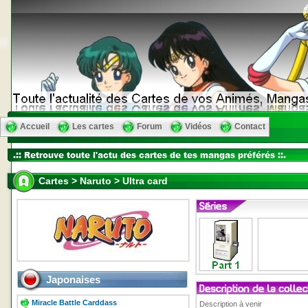
Accueil
Les cartes
Forum
Vidéos
Contact
Cartes > Naruto > Ultra card
Japonaises
Miracle Battle Carddass
Description à venir