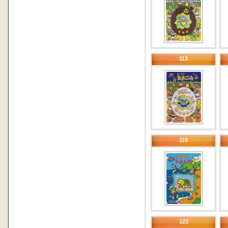
113
118
123