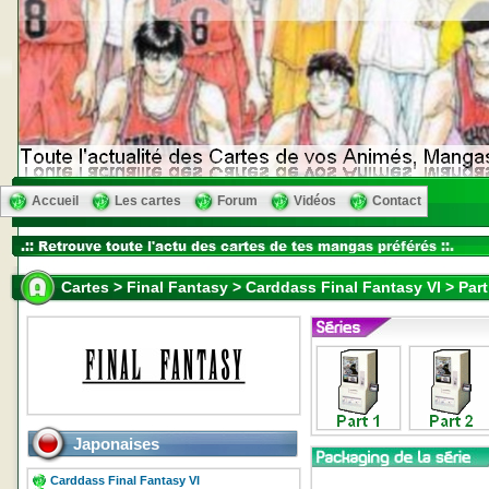
Accueil
Les cartes
Forum
Vidéos
Contact
Cartes > Final Fantasy > Carddass Final Fantasy VI > Part
Japonaises
Carddass Final Fantasy VI