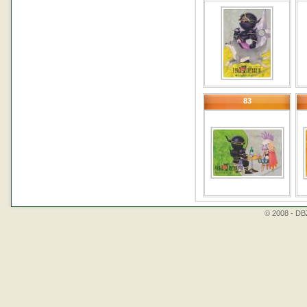
83
© 2008 - DBZ