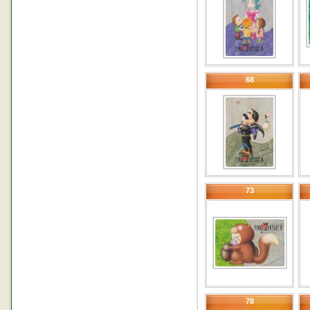
68
73
78