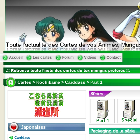
Accueil
Les cartes
Forum
Vidéos
Contact
Cartes > Kochikame > Carddass > Part 1
Japonaises
Carddass