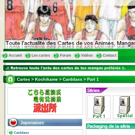
Accueil
Les cartes
Forum
Vidéos
Contact
Cartes > Kochikame > Carddass > Part 1
Japonaises
Carddass