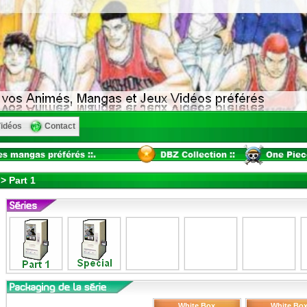
idéos
Contact
> Part 1
White Box
White Bo