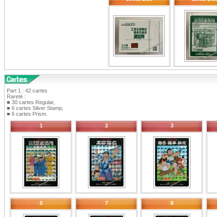
Part 1 : 42 cartes
Rareté :
■ 30 cartes Regular,
■ 6 cartes Silver Stamp,
■ 6 cartes Prism.
1
2
3
6
7
8