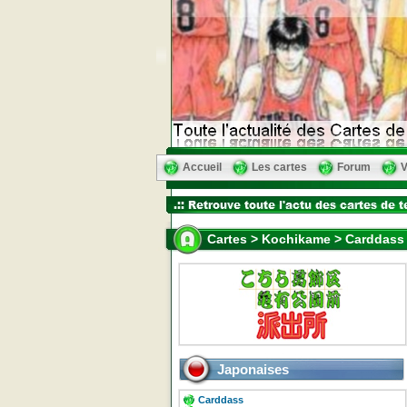
Accueil
Les cartes
Forum
V
Cartes > Kochikame > Carddass 
Japonaises
Carddass