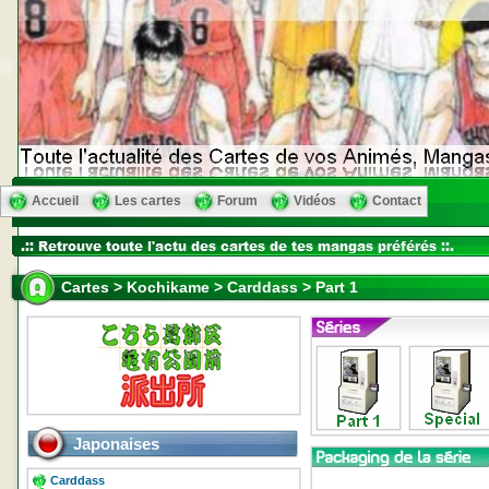
Accueil
Les cartes
Forum
Vidéos
Contact
Cartes > Kochikame > Carddass > Part 1
Japonaises
Carddass