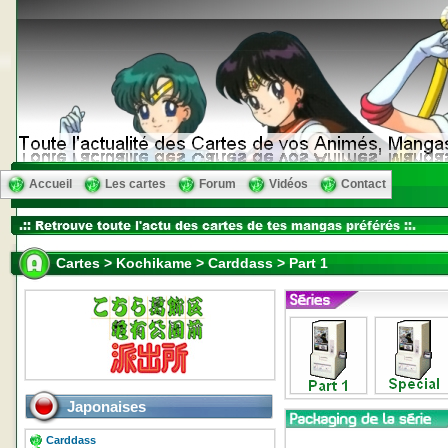
Accueil
Les cartes
Forum
Vidéos
Contact
Cartes > Kochikame > Carddass > Part 1
Japonaises
Carddass