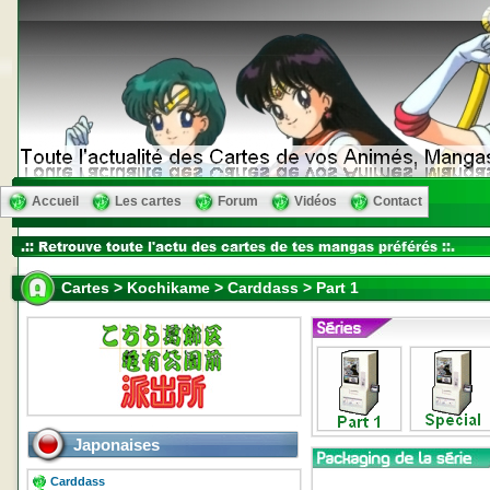
Accueil
Les cartes
Forum
Vidéos
Contact
Cartes > Kochikame > Carddass > Part 1
Japonaises
Carddass