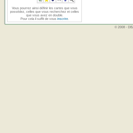
Vous pourrez ainsi définir les cartes que vous
possédez, celles que vous recherchez et celles
que vous avez en double.
Pour cela il suffit de vous
inscrire
.
© 2008 - DBZ