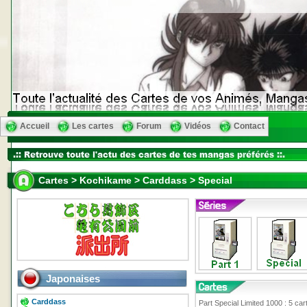
Accueil
Les cartes
Forum
Vidéos
Contact
Cartes > Kochikame > Carddass > Special
Japonaises
Carddass
Part Special Limited 1000 : 5 car