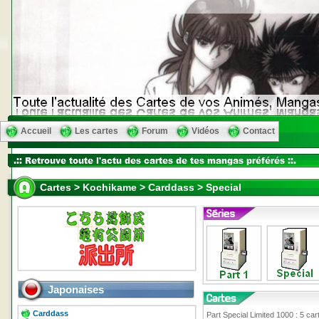
Accueil
Les cartes
Forum
Vidéos
Contact
Cartes > Kochikame > Carddass > Special
Japonaises
Carddass
Part Special Limited 1000 : 5 car