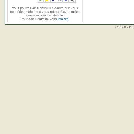
Vous pourrez ainsi définir les cartes que vous
possédez, celles que vous recherchez et celles
que vous avez en double.
Pour cela il suffit de vous
inscrire
.
© 2008 - DBZ