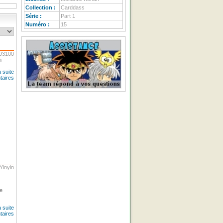
Collection :
Carddass
Série :
Part 1
Numéro :
15
u93100
n
a suite
taires
Yinyin
te
a suite
taires