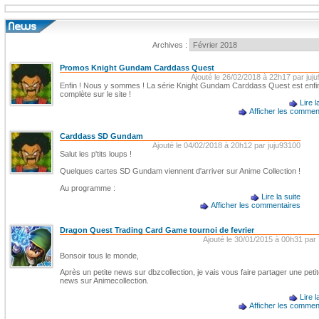
Archives :
Promos Knight Gundam Carddass Quest
Ajouté le 26/02/2018 à 22h17 par juj
Enfin ! Nous y sommes ! La série Knight Gundam Carddass Quest est enfi
complète sur le site !
Lire l
Afficher les commen
Carddass SD Gundam
Ajouté le 04/02/2018 à 20h12 par juju93100
Salut les p'tits loups !
Quelques cartes SD Gundam viennent d'arriver sur Anime Collection !
Au programme :
Lire la suite
Afficher les commentaires
Dragon Quest Trading Card Game tournoi de fevrier
Ajouté le 30/01/2015 à 00h31 par 
Bonsoir tous le monde,
Après un petite news sur dbzcollection, je vais vous faire partager une peti
news sur Animecollection.
Lire l
Afficher les commen