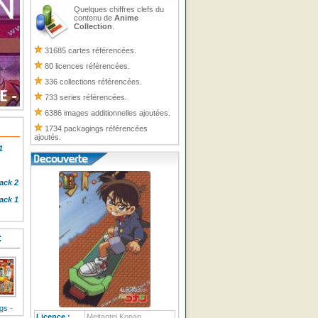
Quelques chiffres clefs du
contenu de
Anime
Collection
.
31685 cartes référencées.
80 licences référencées.
336 collections référencées.
733 series référencées.
6386 images additionnelles ajoutées.
1734 packagings référencées
ajoutés.
1
ack 2
ack 1
:
ngs
-
Licence :
Meitantei Konan