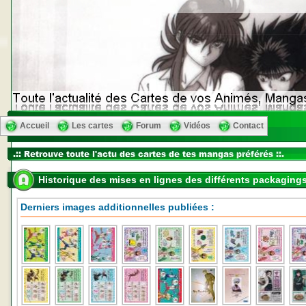
Accueil
Les cartes
Forum
Vidéos
Contact
Historique des mises en lignes des différents packaging
Derniers images additionnelles publiées :