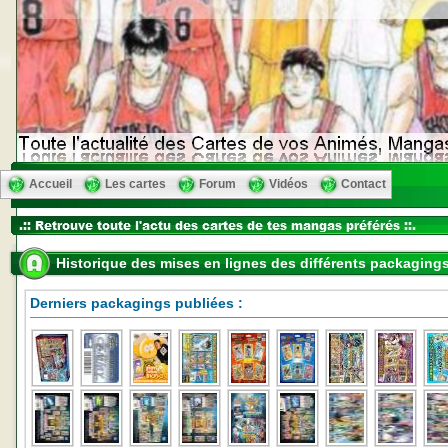
Accueil
Les cartes
Forum
Vidéos
Contact
Historique des mises en lignes des différents packaging
Derniers packagings publiées :