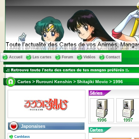
Accueil
Les cartes
Forum
Vidéos
Contact
Cartes > Rurouni Kenshin > Shitajiki Movic > 1996
Japonaises
Carddass