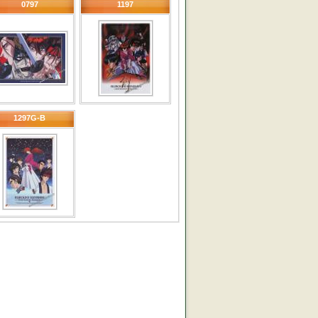
0797
1197
1297G-B