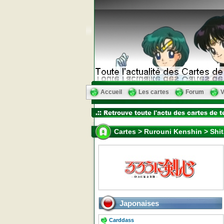
Accueil
Les cartes
Forum
V
Cartes > Rurouni Kenshin > Shit
Japonaises
Carddass