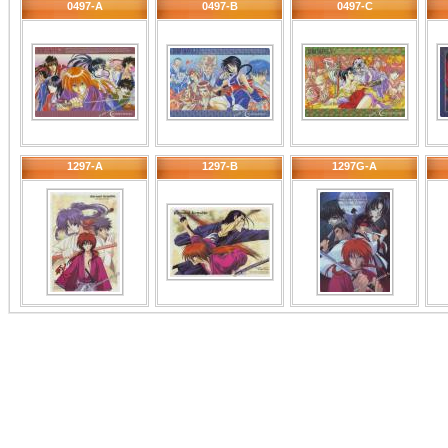
0497-A
0497-B
0497-C
1297-A
1297-B
1297G-A