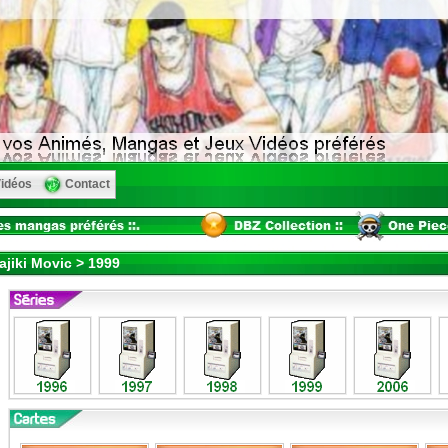
idéos
Contact
ajiki Movic > 1999