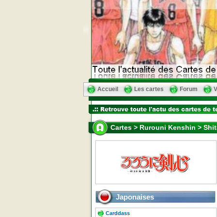
Accueil
Les cartes
Forum
V
Cartes > Rurouni Kenshin > Shit
Japonaises
Carddass