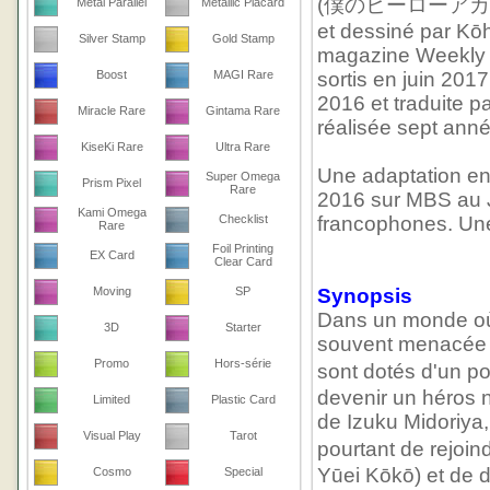
(僕のヒーローアカデミア, 
Metal Parallel
Metallic Placard
et dessiné par Kōhe
Silver Stamp
Gold Stamp
magazine Weekly S
Boost
MAGI Rare
sortis en juin 2017
2016 et traduite p
Miracle Rare
Gintama Rare
réalisée sept anné
KiseKi Rare
Ultra Rare
Une adaptation en 
Super Omega
Prism Pixel
Rare
2016 sur MBS au J
Kami Omega
Checklist
francophones. Une
Rare
Foil Printing
EX Card
Clear Card
Moving
SP
Synopsis
Dans un monde où 
3D
Starter
souvent menacée p
Promo
Hors-série
sont dotés d'un po
devenir un héros 
Limited
Plastic Card
de Izuku Midoriya,
Visual Play
Tarot
pourtant de rejoi
Yūei Kōkō) et de d
Cosmo
Special