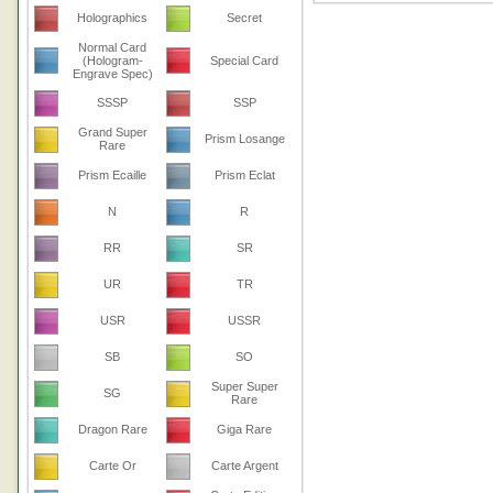
Holographics
Secret
Normal Card
(Hologram-
Special Card
Engrave Spec)
SSSP
SSP
Grand Super
Prism Losange
Rare
Prism Ecaille
Prism Eclat
N
R
RR
SR
UR
TR
USR
USSR
SB
SO
Super Super
SG
Rare
Dragon Rare
Giga Rare
Carte Or
Carte Argent