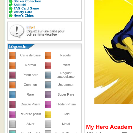
Sticker Collection
Shikishi
TAG Card Game
Variety Card
Hero's Chips
Carte de base
Regular
Normal
Prism
Regular
Prism hard
autocollante
Common
Uncommon
Rare
Super Rare
Double Prism
Hidden Prism
Reverse prism
Gold
Silver
Metal
My Hero Academ