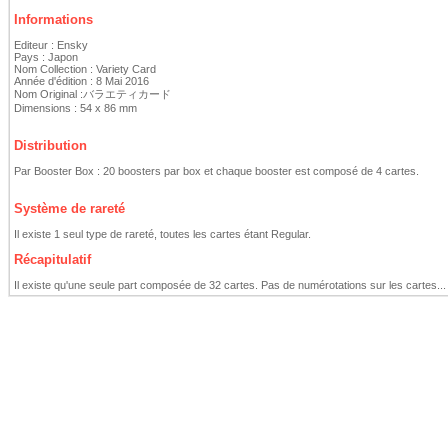
Informations
Editeur : Ensky
Pays : Japon
Nom Collection : Variety Card
Année d'édition : 8 Mai 2016
Nom Original :バラエティカード
Dimensions : 54 x 86 mm
Distribution
Par Booster Box : 20 boosters par box et chaque booster est composé de 4 cartes.
Système de rareté
Il existe 1 seul type de rareté, toutes les cartes étant Regular.
Récapitulatif
Il existe qu'une seule part composée de 32 cartes. Pas de numérotations sur les cartes...