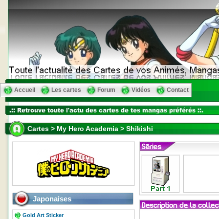
Accueil
Les cartes
Forum
Vidéos
Contact
Cartes > My Hero Academia > Shikishi
Japonaises
Gold Art Sticker