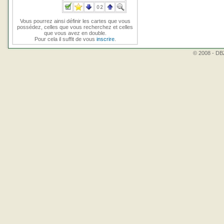
Vous pourrez ainsi définir les cartes que vous
possédez, celles que vous recherchez et celles
que vous avez en double.
Pour cela il suffit de vous
inscrire
.
© 2008 - DBZ