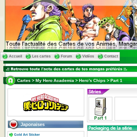
Accueil
Les cartes
Forum
Vidéos
Contact
Cartes > My Hero Academia > Hero's Chips > Part 1
Japonaises
Gold Art Sticker