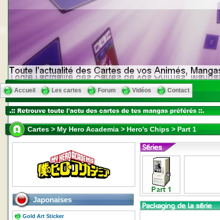
Accueil
Les cartes
Forum
Vidéos
Contact
Cartes > My Hero Academia > Hero's Chips > Part 1
Japonaises
Gold Art Sticker